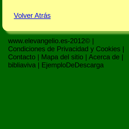
Volver Atrás
www.elevangelio.es-2012© |
Condiciones de Privacidad y Cookies
|
Contacto
|
Mapa del sitio
|
Acerca de
|
bibliaviva
|
EjemploDeDescarga