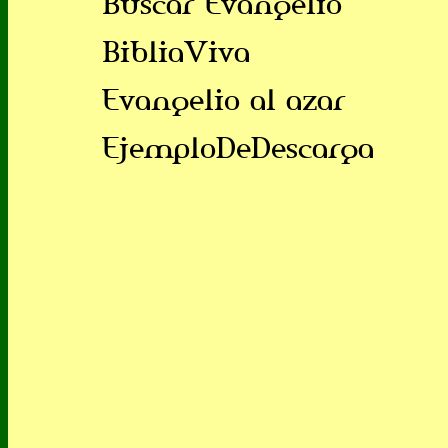
Buscar Evangelio
BibliaViva
Evangelio al azar
EjemploDeDescarga