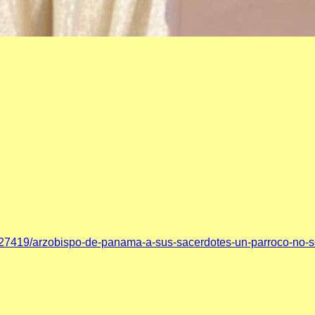
/127419/arzobispo-de-panama-a-sus-sacerdotes-un-parroco-no-s