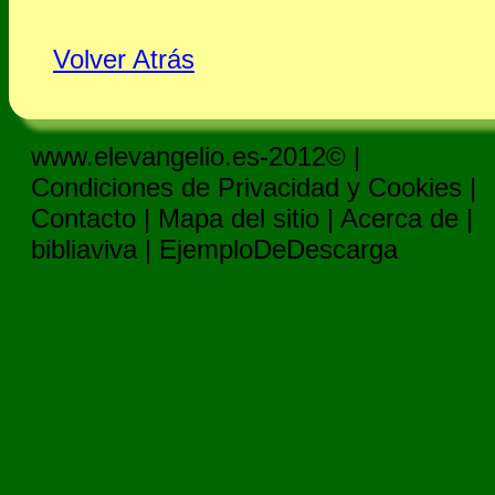
Volver Atrás
www.elevangelio.es-2012© |
Condiciones de Privacidad y Cookies
|
Contacto
|
Mapa del sitio
|
Acerca de
|
bibliaviva
|
EjemploDeDescarga