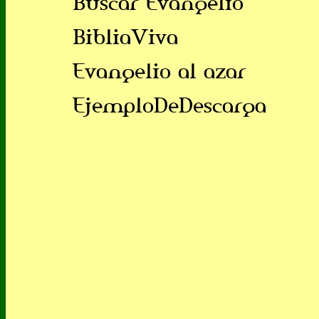
Buscar Evangelio
BibliaViva
Evangelio al azar
EjemploDeDescarga