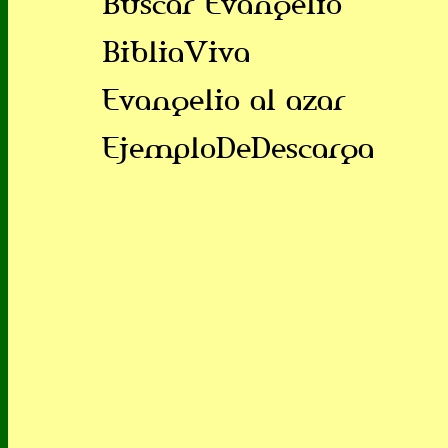
Buscar Evangelio
BibliaViva
Evangelio al azar
EjemploDeDescarga