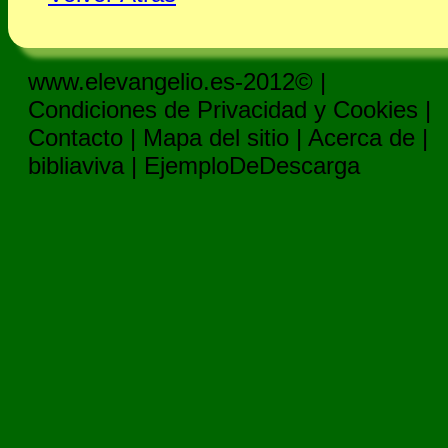
www.elevangelio.es-2012© |
Condiciones de Privacidad y Cookies
|
Contacto
|
Mapa del sitio
|
Acerca de
|
bibliaviva
|
EjemploDeDescarga