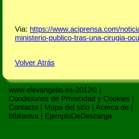
Via:
https://www.aciprensa.com/notic
ministerio-publico-tras-una-cirugia-ocu
Volver Atrás
www.elevangelio.es-2012© |
Condiciones de Privacidad y Cookies
|
Contacto
|
Mapa del sitio
|
Acerca de
|
bibliaviva
|
EjemploDeDescarga