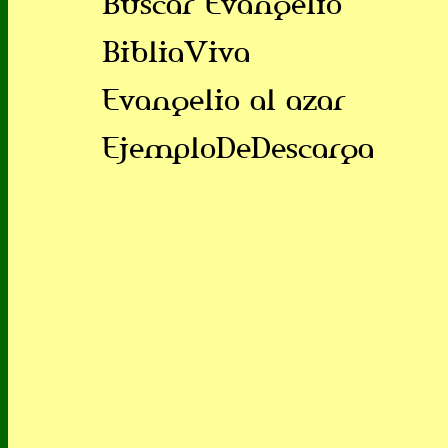
Buscar Evangelio
BibliaViva
Evangelio al azar
EjemploDeDescarga