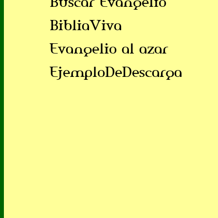
Buscar Evangelio
BibliaViva
Evangelio al azar
EjemploDeDescarga