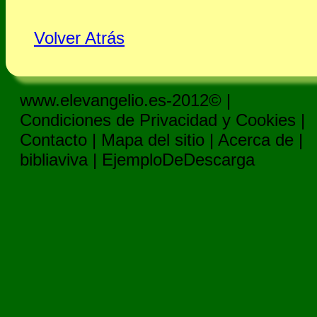
Volver Atrás
www.elevangelio.es-2012© |
Condiciones de Privacidad y Cookies
|
Contacto
|
Mapa del sitio
|
Acerca de
|
bibliaviva
|
EjemploDeDescarga