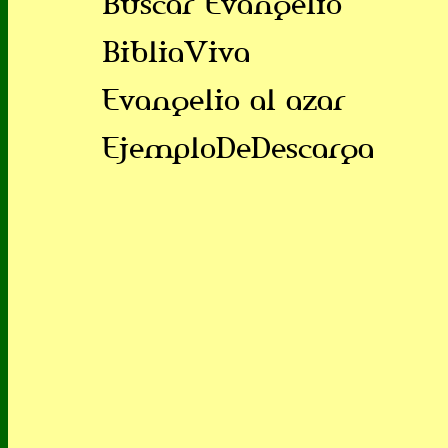
Buscar Evangelio
BibliaViva
Evangelio al azar
EjemploDeDescarga