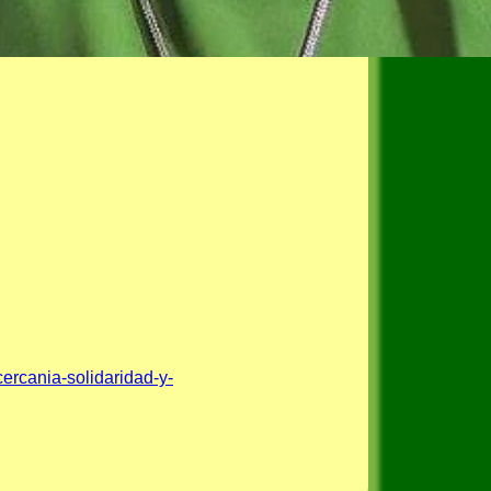
ercania-solidaridad-y-