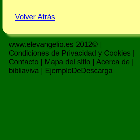
Volver Atrás
www.elevangelio.es-2012© |
Condiciones de Privacidad y Cookies
|
Contacto
|
Mapa del sitio
|
Acerca de
|
bibliaviva
|
EjemploDeDescarga