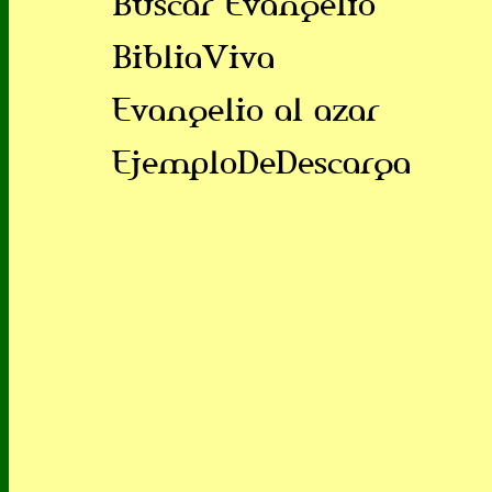
Buscar Evangelio
BibliaViva
Evangelio al azar
EjemploDeDescarga