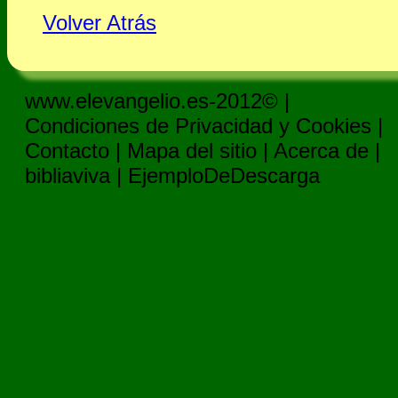
Volver Atrás
www.elevangelio.es-2012© |
Condiciones de Privacidad y Cookies
|
Contacto
|
Mapa del sitio
|
Acerca de
|
bibliaviva
|
EjemploDeDescarga