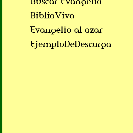
Buscar Evangelio
BibliaViva
Evangelio al azar
EjemploDeDescarga