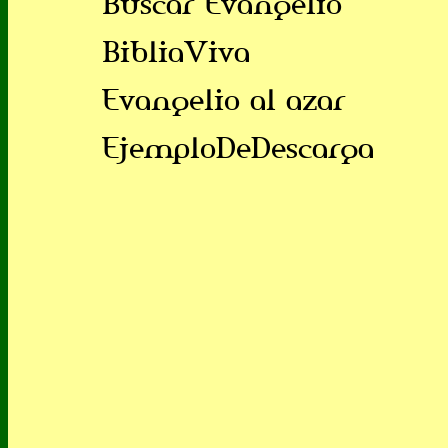
Buscar Evangelio
BibliaViva
Evangelio al azar
EjemploDeDescarga