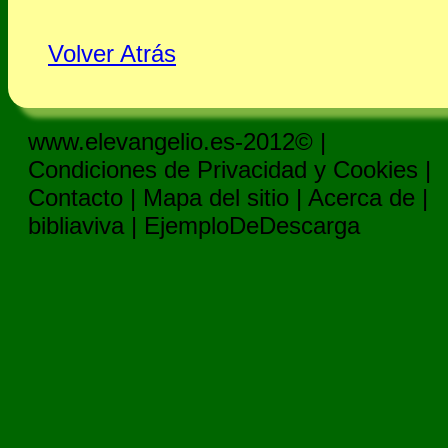
Volver Atrás
www.elevangelio.es-2012© |
Condiciones de Privacidad y Cookies
|
Contacto
|
Mapa del sitio
|
Acerca de
|
bibliaviva
|
EjemploDeDescarga