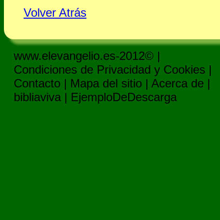
Volver Atrás
www.elevangelio.es-2012© |
Condiciones de Privacidad y Cookies
|
Contacto
|
Mapa del sitio
|
Acerca de
|
bibliaviva
|
EjemploDeDescarga