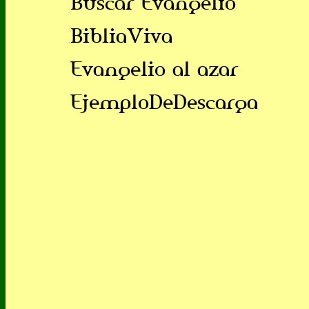
Buscar Evangelio
BibliaViva
Evangelio al azar
EjemploDeDescarga