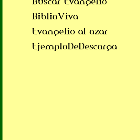
Buscar Evangelio
BibliaViva
Evangelio al azar
EjemploDeDescarga