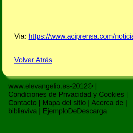
Via:
https://www.aciprensa.com/notici
Volver Atrás
www.elevangelio.es-2012© |
Condiciones de Privacidad y Cookies
|
Contacto
|
Mapa del sitio
|
Acerca de
|
bibliaviva
|
EjemploDeDescarga