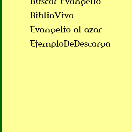
Buscar Evangelio
BibliaViva
Evangelio al azar
EjemploDeDescarga