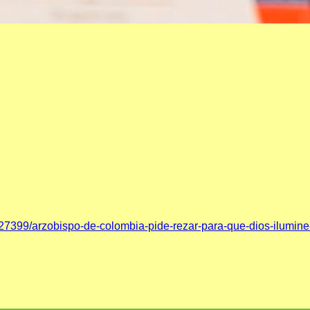
127399/arzobispo-de-colombia-pide-rezar-para-que-dios-ilumine