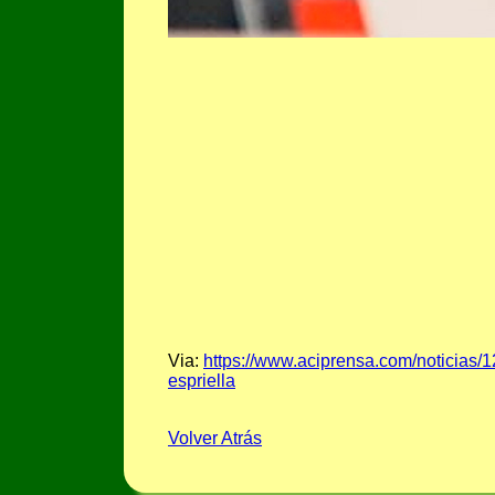
Via:
https://www.aciprensa.com/noticias/
espriella
Volver Atrás