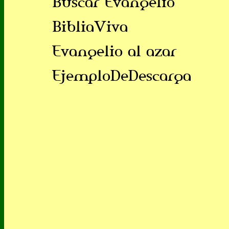
Buscar Evangelio
BibliaViva
Evangelio al azar
EjemploDeDescarga