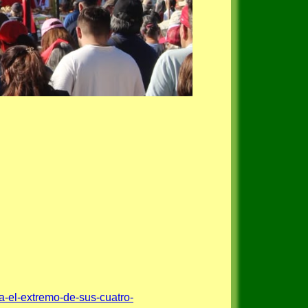
a-el-extremo-de-sus-cuatro-