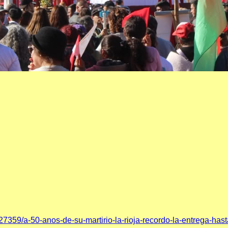
27359/a-50-anos-de-su-martirio-la-rioja-recordo-la-entrega-hast