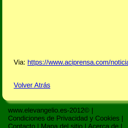
Via:
https://www.aciprensa.com/notici
Volver Atrás
www.elevangelio.es-2012© |
Condiciones de Privacidad y Cookies
|
Contacto
|
Mapa del sitio
|
Acerca de
|