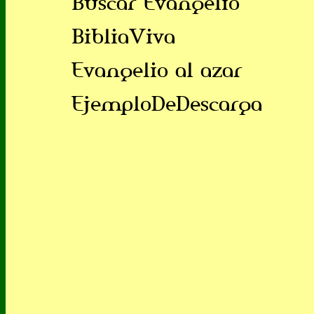
Buscar Evangelio
BibliaViva
Evangelio al azar
EjemploDeDescarga