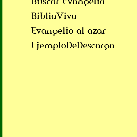
Buscar Evangelio
BibliaViva
Evangelio al azar
EjemploDeDescarga