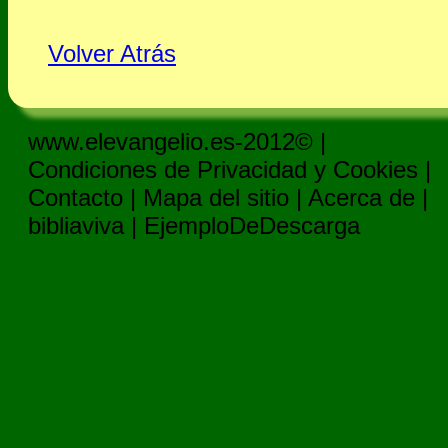
Volver Atrás
www.elevangelio.es-2012© |
Condiciones de Privacidad y Cookies
|
Contacto
|
Mapa del sitio
|
Acerca de
|
bibliaviva
|
EjemploDeDescarga