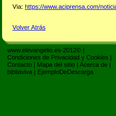
Via:
https://www.aciprensa.com/notici
Volver Atrás
www.elevangelio.es-2012© |
Condiciones de Privacidad y Cookies
|
Contacto
|
Mapa del sitio
|
Acerca de
|
bibliaviva
|
EjemploDeDescarga