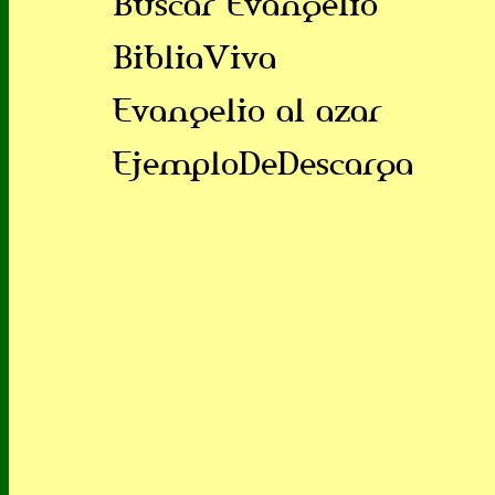
Buscar Evangelio
BibliaViva
Evangelio al azar
EjemploDeDescarga