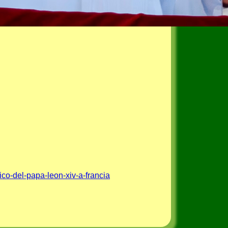
co-del-papa-leon-xiv-a-francia