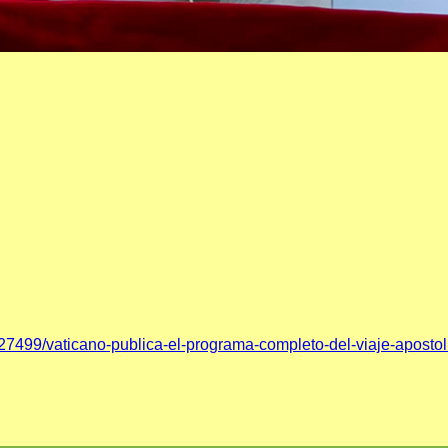
27499/vaticano-publica-el-programa-completo-del-viaje-apostoli