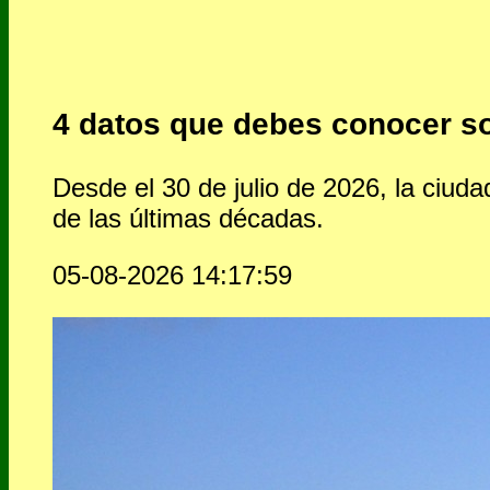
4 datos que debes conocer so
Desde el 30 de julio de 2026, la ciuda
de las últimas décadas.
05-08-2026 14:17:59