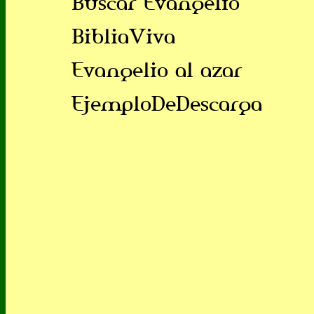
Buscar Evangelio
BibliaViva
Evangelio al azar
EjemploDeDescarga