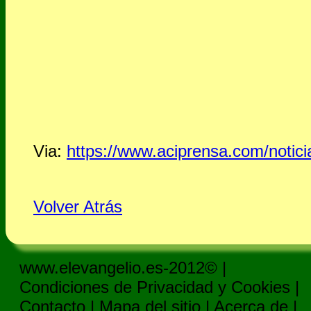
Via:
https://www.aciprensa.com/notic
Volver Atrás
www.elevangelio.es-2012© |
Condiciones de Privacidad y Cookies
|
Contacto
|
Mapa del sitio
|
Acerca de
|