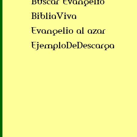
Buscar Evangelio
BibliaViva
Evangelio al azar
EjemploDeDescarga