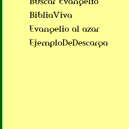
Buscar Evangelio
BibliaViva
Evangelio al azar
EjemploDeDescarga