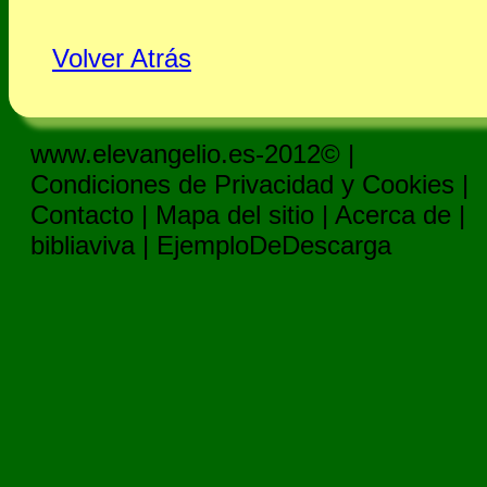
Volver Atrás
www.elevangelio.es-2012© |
Condiciones de Privacidad y Cookies
|
Contacto
|
Mapa del sitio
|
Acerca de
|
bibliaviva
|
EjemploDeDescarga