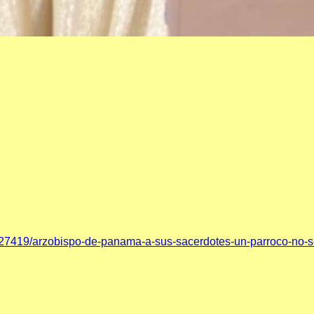
/127419/arzobispo-de-panama-a-sus-sacerdotes-un-parroco-no-s