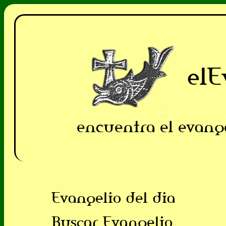
elE
encuentra el evang
Evangelio del dia
Buscar Evangelio