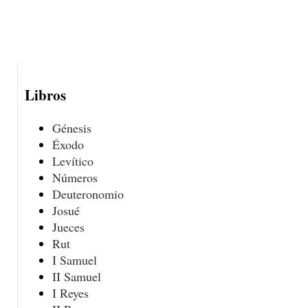
Libros
Génesis
Éxodo
Levítico
Números
Deuteronomio
Josué
Jueces
Rut
I Samuel
II Samuel
I Reyes