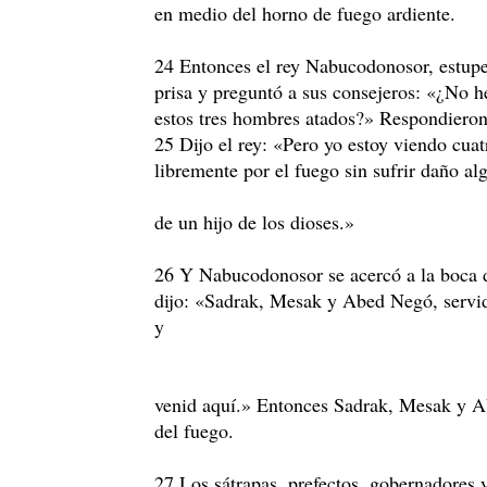
en medio del horno de fuego ardiente.
24 Entonces el rey Nabucodonosor, estupef
prisa y preguntó a sus consejeros: «¿No 
estos tres hombres atados?» Respondieron
25 Dijo el rey: «Pero yo estoy viendo cua
libremente por el fuego sin sufrir daño alg
de un hijo de los dioses.»
26 Y Nabucodonosor se acercó a la boca d
dijo: «Sadrak, Mesak y Abed Negó, servid
y
venid aquí.» Entonces Sadrak, Mesak y A
del fuego.
27 Los sátrapas, prefectos, gobernadores y