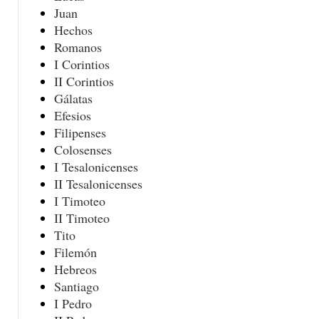
Juan
Hechos
Romanos
I Corintios
II Corintios
Gálatas
Efesios
Filipenses
Colosenses
I Tesalonicenses
II Tesalonicenses
I Timoteo
II Timoteo
Tito
Filemón
Hebreos
Santiago
I Pedro