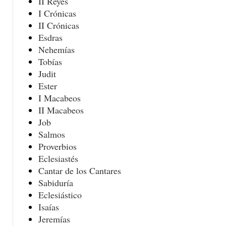
II Reyes
I Crónicas
II Crónicas
Esdras
Nehemías
Tobías
Judit
Ester
I Macabeos
II Macabeos
Job
Salmos
Proverbios
Eclesiastés
Cantar de los Cantares
Sabiduría
Eclesiástico
Isaías
Jeremías