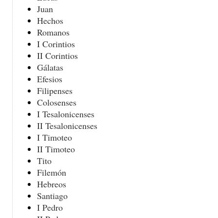
Juan
Hechos
Romanos
I Corintios
II Corintios
Gálatas
Efesios
Filipenses
Colosenses
I Tesalonicenses
II Tesalonicenses
I Timoteo
II Timoteo
Tito
Filemón
Hebreos
Santiago
I Pedro