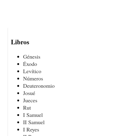
Libros
Génesis
Éxodo
Levítico
Números
Deuteronomio
Josué
Jueces
Rut
I Samuel
II Samuel
I Reyes