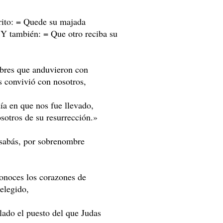
crito: = Quede su majada
= Y también: = Que otro reciba su
mbres que anduvieron con
s convivió con nosotros,
día en que nos fue llevado,
osotros de su resurrección.»
rsabás, por sobrenombre
conoces los corazones de
elegido,
lado el puesto del que Judas