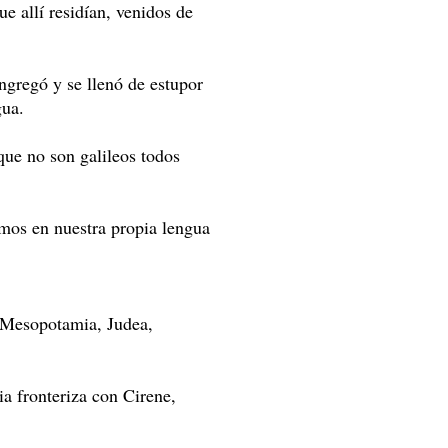
e allí residían, venidos de
ngregó y se llenó de estupor
gua.
que no son galileos todos
mos en nuestra propia lengua
e Mesopotamia, Judea,
bia fronteriza con Cirene,