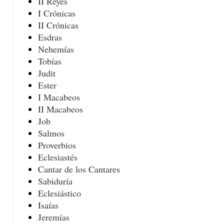
II Reyes
I Crónicas
II Crónicas
Esdras
Nehemías
Tobías
Judit
Ester
I Macabeos
II Macabeos
Job
Salmos
Proverbios
Eclesiastés
Cantar de los Cantares
Sabiduría
Eclesiástico
Isaías
Jeremías