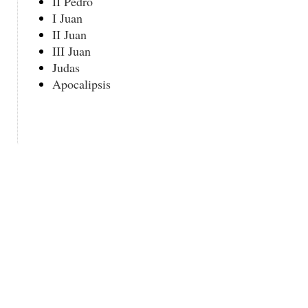
II Pedro
I Juan
II Juan
III Juan
Judas
Apocalipsis