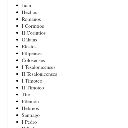
Juan
Hechos
Romanos
I Corintios
II Corintios
Gálatas
Efesios
Filipenses
Colosenses
I Tesalonicenses
II Tesalonicenses
I Timoteo
II Timoteo
Tito
Filemón
Hebreos
Santiago
I Pedro