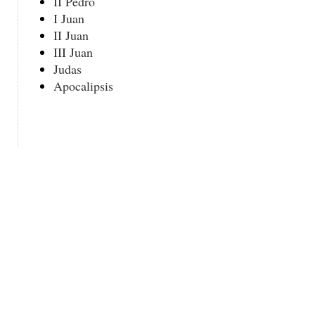
II Pedro
I Juan
II Juan
III Juan
Judas
Apocalipsis