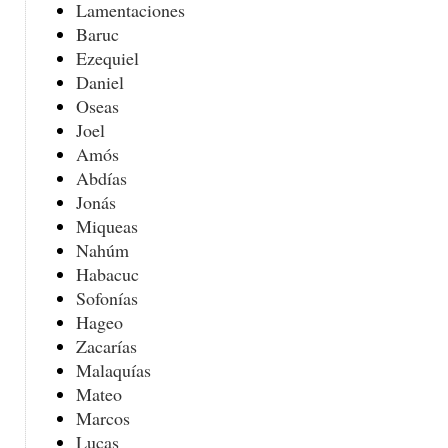
Lamentaciones
Baruc
Ezequiel
Daniel
Oseas
Joel
Amós
Abdías
Jonás
Miqueas
Nahúm
Habacuc
Sofonías
Hageo
Zacarías
Malaquías
Mateo
Marcos
Lucas