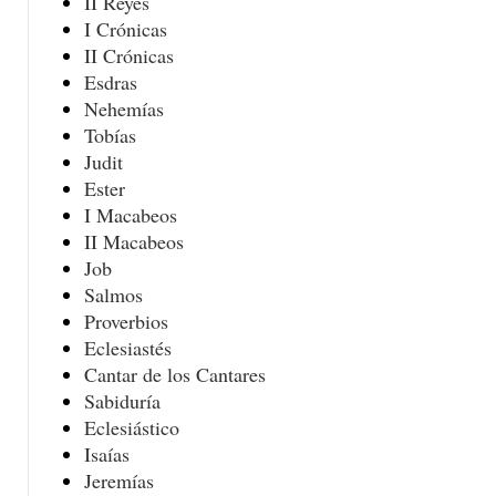
II Reyes
I Crónicas
II Crónicas
Esdras
Nehemías
Tobías
Judit
Ester
I Macabeos
II Macabeos
Job
Salmos
Proverbios
Eclesiastés
Cantar de los Cantares
Sabiduría
Eclesiástico
Isaías
Jeremías