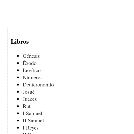
Libros
Génesis
Éxodo
Levítico
Números
Deuteronomio
Josué
Jueces
Rut
I Samuel
II Samuel
I Reyes